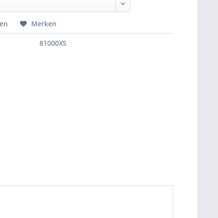
hen
Merken
81000XS