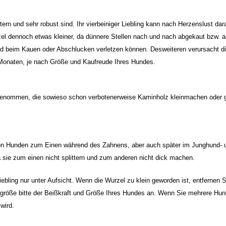
ittern und sehr robust sind. Ihr vierbeiniger Liebling kann nach Herzenslust d
wurzel dennoch etwas kleiner, da dünnere Stellen nach und nach abgekaut bzw.
Hund beim Kauen oder Abschlucken verletzen können. Desweiteren verursacht d
Monaten, je nach Größe und Kaufreude Ihres Hundes.
enommen, die sowieso schon verbotenerweise Kaminholz kleinmachen oder ge
von Hunden zum Einen während des Zahnens, aber auch später im Junghund- u
ie zum einen nicht splittern und zum anderen nicht dick machen.
ebling nur unter Aufsicht. Wenn die Wurzel zu klein geworden ist, entfernen S
lgröße bitte der Beißkraft und Größe Ihres Hundes an.
Wenn Sie mehrere Hunde
wird.